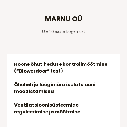
MARNU OÜ
Üle 10 aasta kogemust
Hoone õhutiheduse kontrollmõõtmine
(“Blowerdoor” test)
Õhuheli ja löögimüra isolatsiooni
mõõdistamised
Ventilatsioonisüsteemide
reguleerimine ja mõõtmine